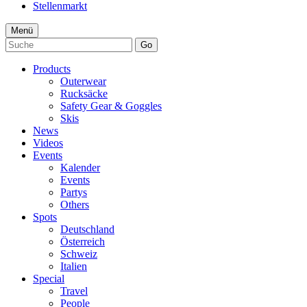
Stellenmarkt
Menü
Go
Products
Outerwear
Rucksäcke
Safety Gear & Goggles
Skis
News
Videos
Events
Kalender
Events
Partys
Others
Spots
Deutschland
Österreich
Schweiz
Italien
Special
Travel
People