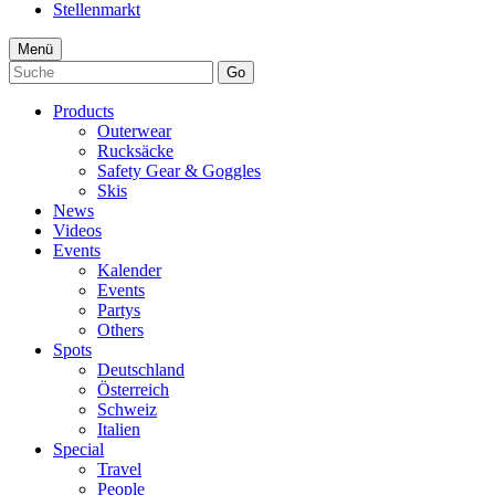
Stellenmarkt
Menü
Go
Products
Outerwear
Rucksäcke
Safety Gear & Goggles
Skis
News
Videos
Events
Kalender
Events
Partys
Others
Spots
Deutschland
Österreich
Schweiz
Italien
Special
Travel
People