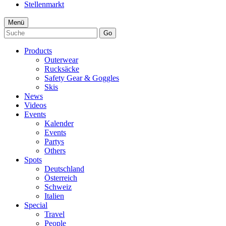
Stellenmarkt
Menü
Go
Products
Outerwear
Rucksäcke
Safety Gear & Goggles
Skis
News
Videos
Events
Kalender
Events
Partys
Others
Spots
Deutschland
Österreich
Schweiz
Italien
Special
Travel
People