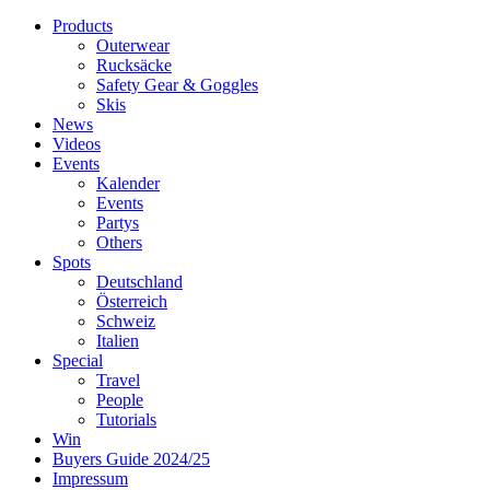
Products
Outerwear
Rucksäcke
Safety Gear & Goggles
Skis
News
Videos
Events
Kalender
Events
Partys
Others
Spots
Deutschland
Österreich
Schweiz
Italien
Special
Travel
People
Tutorials
Win
Buyers Guide 2024/25
Impressum