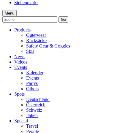
Stellenmarkt
Menü
Go
Products
Outerwear
Rucksäcke
Safety Gear & Goggles
Skis
News
Videos
Events
Kalender
Events
Partys
Others
Spots
Deutschland
Österreich
Schweiz
Italien
Special
Travel
People