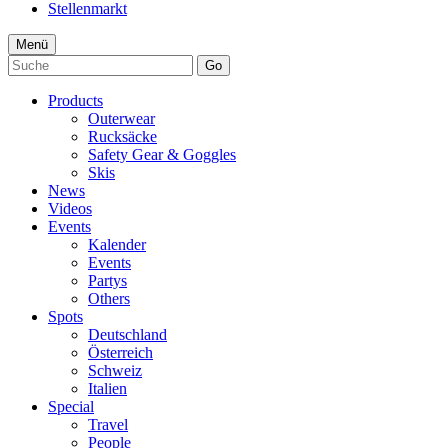
Stellenmarkt
Menü
Go
Products
Outerwear
Rucksäcke
Safety Gear & Goggles
Skis
News
Videos
Events
Kalender
Events
Partys
Others
Spots
Deutschland
Österreich
Schweiz
Italien
Special
Travel
People