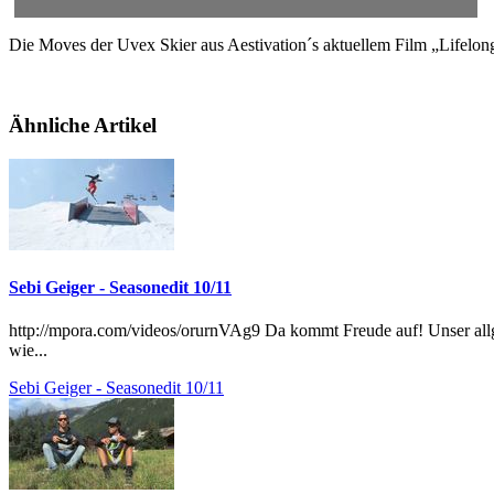
Die Moves der Uvex Skier aus Aestivation´s aktuellem Film „Lifelon
Ähnliche Artikel
Sebi Geiger - Seasonedit 10/11
http://mpora.com/videos/orurnVAg9 Da kommt Freude auf! Unser all
wie...
Sebi Geiger - Seasonedit 10/11