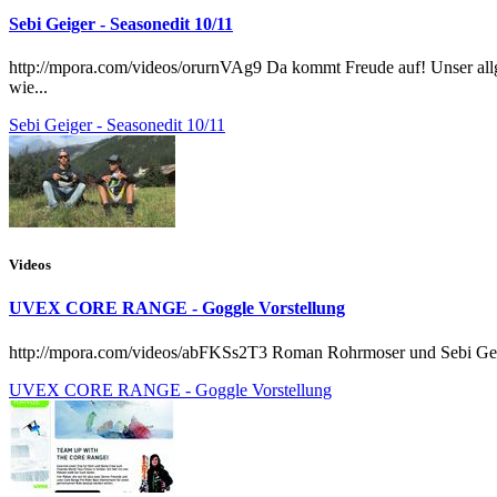
Sebi Geiger - Seasonedit 10/11
http://mpora.com/videos/orurnVAg9 Da kommt Freude auf! Unser all
wie...
Sebi Geiger - Seasonedit 10/11
Videos
UVEX CORE RANGE - Goggle Vorstellung
http://mpora.com/videos/abFKSs2T3 Roman Rohrmoser und Sebi Geig
UVEX CORE RANGE - Goggle Vorstellung