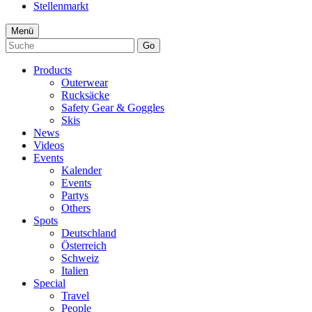
Stellenmarkt
Menü
Go
Products
Outerwear
Rucksäcke
Safety Gear & Goggles
Skis
News
Videos
Events
Kalender
Events
Partys
Others
Spots
Deutschland
Österreich
Schweiz
Italien
Special
Travel
People