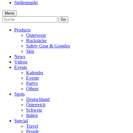
Stellenmarkt
Menü
Go
Products
Outerwear
Rucksäcke
Safety Gear & Goggles
Skis
News
Videos
Events
Kalender
Events
Partys
Others
Spots
Deutschland
Österreich
Schweiz
Italien
Special
Travel
People