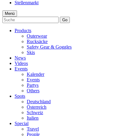
Stellenmarkt
Menü
Go
Products
Outerwear
Rucksäcke
Safety Gear & Goggles
Skis
News
Videos
Events
Kalender
Events
Partys
Others
Spots
Deutschland
Österreich
Schweiz
Italien
Special
Travel
People