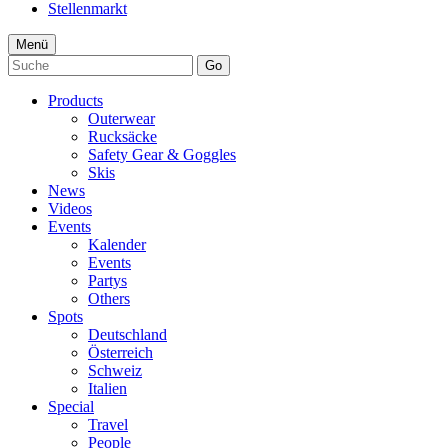
Stellenmarkt
Menü
Go
Products
Outerwear
Rucksäcke
Safety Gear & Goggles
Skis
News
Videos
Events
Kalender
Events
Partys
Others
Spots
Deutschland
Österreich
Schweiz
Italien
Special
Travel
People