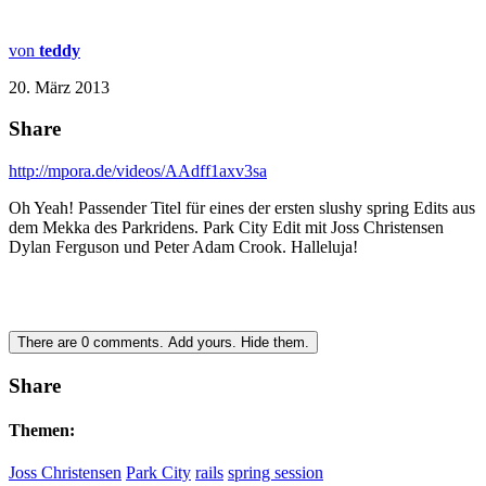
von
teddy
20. März 2013
Share
http://mpora.de/videos/AAdff1axv3sa
Oh Yeah! Passender Titel für eines der ersten slushy spring Edits aus
dem Mekka des Parkridens. Park City Edit mit Joss Christensen
Dylan Ferguson und Peter Adam Crook. Halleluja!
There are
0
comments.
Add yours.
Hide them.
Share
Themen:
Joss Christensen
Park City
rails
spring session