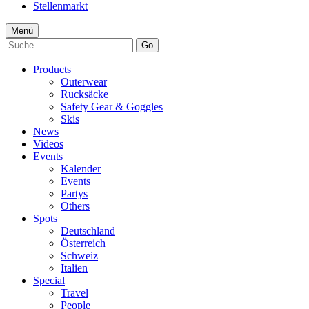
Stellenmarkt
Menü
Go
Products
Outerwear
Rucksäcke
Safety Gear & Goggles
Skis
News
Videos
Events
Kalender
Events
Partys
Others
Spots
Deutschland
Österreich
Schweiz
Italien
Special
Travel
People