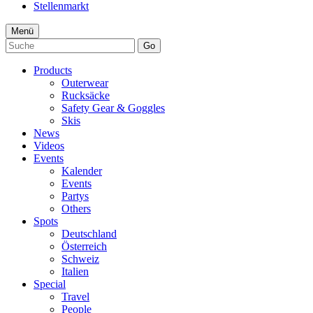
Stellenmarkt
Menü
Go
Products
Outerwear
Rucksäcke
Safety Gear & Goggles
Skis
News
Videos
Events
Kalender
Events
Partys
Others
Spots
Deutschland
Österreich
Schweiz
Italien
Special
Travel
People