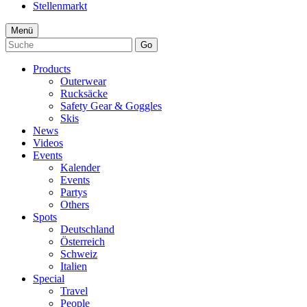
Stellenmarkt
Menü
Go
Products
Outerwear
Rucksäcke
Safety Gear & Goggles
Skis
News
Videos
Events
Kalender
Events
Partys
Others
Spots
Deutschland
Österreich
Schweiz
Italien
Special
Travel
People