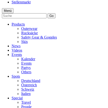
Stellenmarkt
Menü
Go
Products
Outerwear
Rucksäcke
Safety Gear & Goggles
Skis
News
Videos
Events
Kalender
Events
Partys
Others
Spots
Deutschland
Österreich
Schweiz
Italien
Special
Travel
People