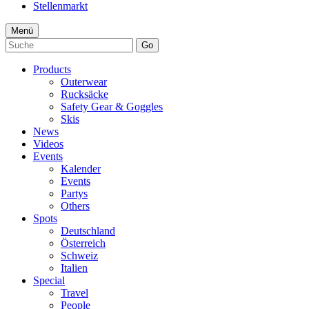
Stellenmarkt
Menü
Go
Products
Outerwear
Rucksäcke
Safety Gear & Goggles
Skis
News
Videos
Events
Kalender
Events
Partys
Others
Spots
Deutschland
Österreich
Schweiz
Italien
Special
Travel
People