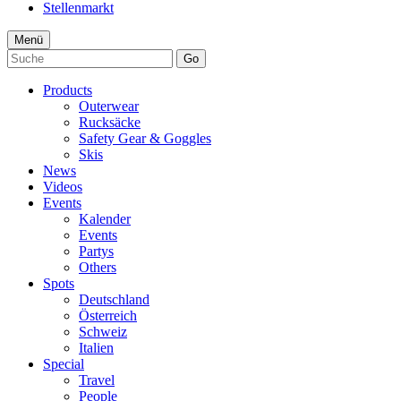
Stellenmarkt
Menü
Go
Products
Outerwear
Rucksäcke
Safety Gear & Goggles
Skis
News
Videos
Events
Kalender
Events
Partys
Others
Spots
Deutschland
Österreich
Schweiz
Italien
Special
Travel
People