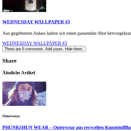
WEDNESDAY WALLPAPER #3
Aus gegebenem Anlass haben wir einen passendan Shot hervorgekramt.
WEDNESDAY WALLPAPER #3
There are
0
comments.
Add yours.
Hide them.
Share
Ähnliche Artikel
Outerwear
PHUNKSHUN WEAR – Outerwear aus recycelten Kunststofffla