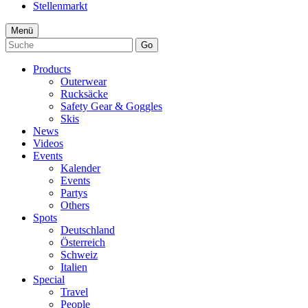
Stellenmarkt
Menü
Go
Products
Outerwear
Rucksäcke
Safety Gear & Goggles
Skis
News
Videos
Events
Kalender
Events
Partys
Others
Spots
Deutschland
Österreich
Schweiz
Italien
Special
Travel
People