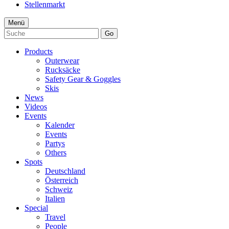
Stellenmarkt
Menü
Go
Products
Outerwear
Rucksäcke
Safety Gear & Goggles
Skis
News
Videos
Events
Kalender
Events
Partys
Others
Spots
Deutschland
Österreich
Schweiz
Italien
Special
Travel
People