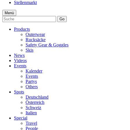
Stellenmarkt
Menü
Go
Products
Outerwear
Rucksäcke
Safety Gear & Goggles
Skis
News
Videos
Events
Kalender
Events
Partys
Others
Spots
Deutschland
Österreich
Schweiz
Italien
Special
Travel
People