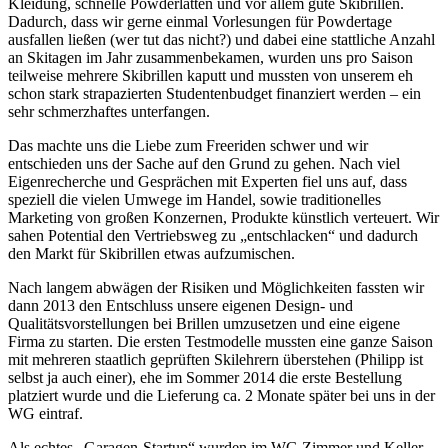
Kleidung, schnelle Powderlatten und vor allem gute Skibrillen.
Dadurch, dass wir gerne einmal Vorlesungen für Powdertage
ausfallen ließen (wer tut das nicht?) und dabei eine stattliche Anzahl
an Skitagen im Jahr zusammenbekamen, wurden uns pro Saison
teilweise mehrere Skibrillen kaputt und mussten von unserem eh
schon stark strapazierten Studentenbudget finanziert werden – ein
sehr schmerzhaftes unterfangen.
Das machte uns die Liebe zum Freeriden schwer und wir
entschieden uns der Sache auf den Grund zu gehen. Nach viel
Eigenrecherche und Gesprächen mit Experten fiel uns auf, dass
speziell die vielen Umwege im Handel, sowie traditionelles
Marketing von großen Konzernen, Produkte künstlich verteuert. Wir
sahen Potential den Vertriebsweg zu „entschlacken“ und dadurch
den Markt für Skibrillen etwas aufzumischen.
Nach langem abwägen der Risiken und Möglichkeiten fassten wir
dann 2013 den Entschluss unsere eigenen Design- und
Qualitätsvorstellungen bei Brillen umzusetzen und eine eigene
Firma zu starten. Die ersten Testmodelle mussten eine ganze Saison
mit mehreren staatlich geprüften Skilehrern überstehen (Philipp ist
selbst ja auch einer), ehe im Sommer 2014 die erste Bestellung
platziert wurde und die Lieferung ca. 2 Monate später bei uns in der
WG eintraf.
Als echtes „Garagen-Startup“ wurden im WG Zimmer und Keller