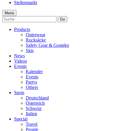
Stellenmarkt
Menü
Go
Products
Outerwear
Rucksäcke
Safety Gear & Goggles
Skis
News
Videos
Events
Kalender
Events
Partys
Others
Spots
Deutschland
Österreich
Schweiz
Italien
Special
Travel
People